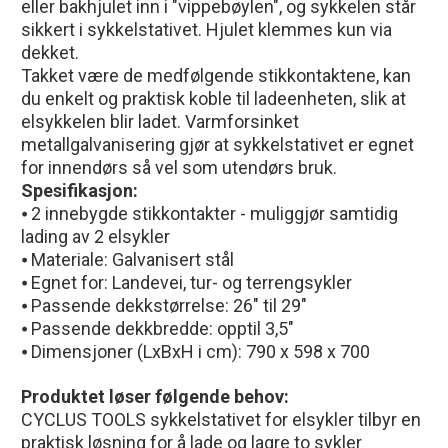
eller bakhjulet inn i "vippebøylen", og sykkelen står
sikkert i sykkelstativet. Hjulet klemmes kun via
dekket.
Takket være de medfølgende stikkontaktene, kan
du enkelt og praktisk koble til ladeenheten, slik at
elsykkelen blir ladet. Varmforsinket
metallgalvanisering gjør at sykkelstativet er egnet
for innendørs så vel som utendørs bruk.
Spesifikasjon:
⦁ 2 innebygde stikkontakter - muliggjør samtidig
lading av 2 elsykler
⦁ Materiale: Galvanisert stål
⦁ Egnet for: Landevei, tur- og terrengsykler
⦁ Passende dekkstørrelse: 26" til 29"
⦁ Passende dekkbredde: opptil 3,5"
⦁ Dimensjoner (LxBxH i cm): 790 x 598 x 700
Produktet løser følgende behov:
CYCLUS TOOLS sykkelstativet for elsykler tilbyr en
praktisk løsning for å lade og lagre to sykler