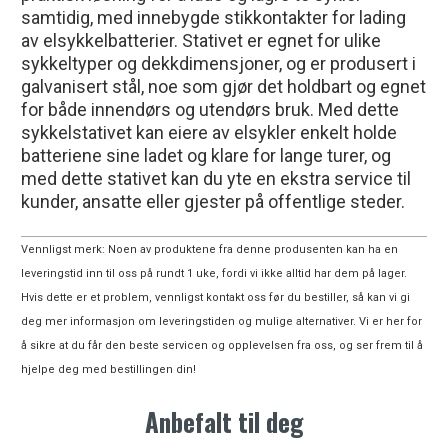
samtidig, med innebygde stikkontakter for lading
av elsykkelbatterier. Stativet er egnet for ulike
sykkeltyper og dekkdimensjoner, og er produsert i
galvanisert stål, noe som gjør det holdbart og egnet
for både innendørs og utendørs bruk. Med dette
sykkelstativet kan eiere av elsykler enkelt holde
batteriene sine ladet og klare for lange turer, og
med dette stativet kan du yte en ekstra service til
kunder, ansatte eller gjester på offentlige steder
.
Vennligst merk: Noen av produktene fra denne produsenten kan ha en
leveringstid inn til oss på rundt 1 uke, fordi vi ikke alltid har dem på lager.
Hvis dette er et problem, vennligst kontakt oss før du bestiller, så kan vi gi
deg mer informasjon om leveringstiden og mulige alternativer. Vi er her for
å sikre at du får den beste servicen og opplevelsen fra oss, og ser frem til å
hjelpe deg med bestillingen din!
Anbefalt til deg