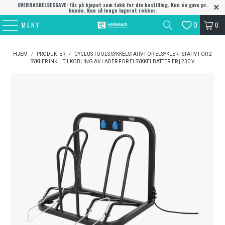
OVERRASKELSESGAVE: Fås på kjøpet som takk for din bestilling. Kun én gave pr.
kunde. Kun så lenge lageret rekker.
MENY
0
0
HJEM
/
PRODUKTER
/
CYCLUS TOOLS SYKKELSTATIV FOR ELSYKLER | STATIV FOR 2
SYKLER INKL. TILKOBLING AV LADER FOR ELSYKKELBATTERIER | 230 V