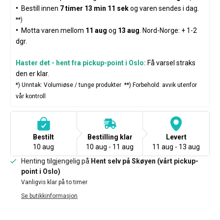
•
  Bestill innen 
7 timer 13 min 11 sek
 og varen sendes i dag. 
**)
•
  Motta varen mellom 
11 aug
 og 
13 aug
. Nord-Norge: + 1-2 
dgr
.
Haster det - hent fra pickup-point i Oslo:
 Få varsel straks 
den er klar.
*)
 Unntak: Volumiøse / tunge produkter  
**)
 Forbehold: avvik utenfor 
vår kontroll
Bestilt
Bestilling klar
Levert
10 aug
10 aug - 11 aug
11 aug - 13 aug
Henting tilgjengelig på
Hent selv på Skøyen (vårt pickup-
point i Oslo)
Vanligvis klar på to timer
Se butikkinformasjon